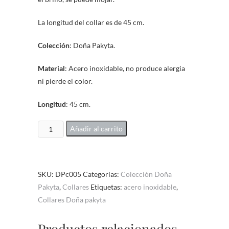
La longitud del collar es de 45 cm.
Colección
: Doña Pakyta.
Material
: Acero inoxidable, no produce alergia
ni pierde el color.
Longitud
: 45 cm.
Collar
Añadir al carrito
Doña
Pakyta
mod.DPc005
SKU:
DPc005
Categorías:
Colección Doña
cantidad
Pakyta
,
Collares
Etiquetas:
acero inoxidable
,
Collares Doña pakyta
Productos relacionados