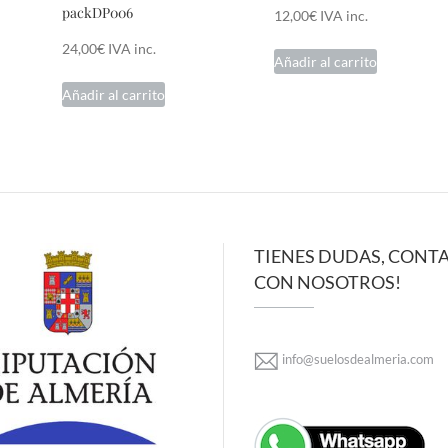
packDP006
12,00
€
IVA inc.
24,00
€
IVA inc.
Añadir al carrito
Añadir al carrito
TIENES DUDAS, CONT
CON NOSOTROS!
info@suelosdealmeria.com