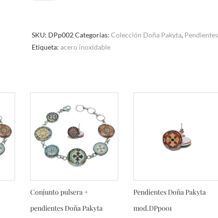
Doña
Pakyta
mod.DPp002
SKU:
DPp002
Categorías:
Colección Doña Pakyta
,
Pendientes
cantidad
Etiqueta:
acero inoxidable
Conjunto pulsera +
Pendientes Doña Pakyta
pendientes Doña Pakyta
mod.DPp001