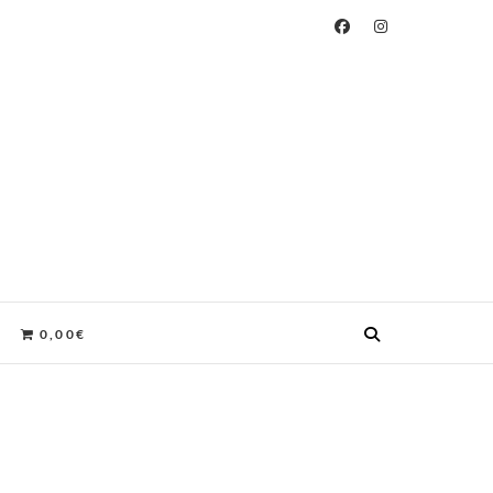
S, HECHAS A MANO EN ALMERÍA.
0,00€