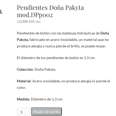
Pendientes Doña Pakyta
mod.DPp002
12,00
€
IVA inc.
Pendientes de botón con las baldosas hidráulicas de
Doña
Pakyta
, fabricado en acero inoxidable, un material que no
produce alergia y nunca pierde el brillo, se puede mojar.
El diámetro de los pendientes de botón es 1,3 cm.
Colección
: Doña Pakyta.
Material
: Acero inoxidable, no produce alergia ni pierde el
color.
Medida
: Diámetro de 1,3 cm.
Pendientes
Añadir al carrito