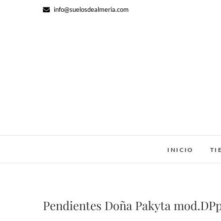
Saltar
info@suelosdealmeria.com
al
contenido
INICIO
TI
Pendientes Doña Pakyta mod.DP