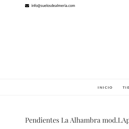
Saltar
info@suelosdealmeria.com
al
contenido
INICIO
TI
Pendientes La Alhambra mod.LA