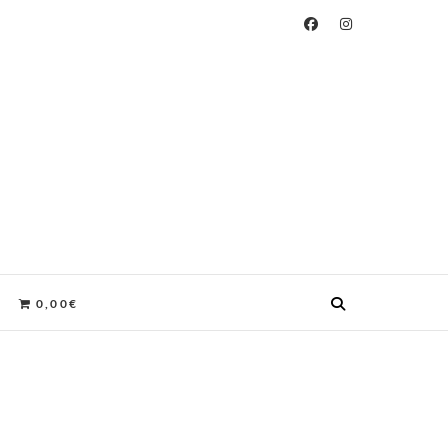
S, HECHAS A MANO EN ALMERÍA.
0,00€