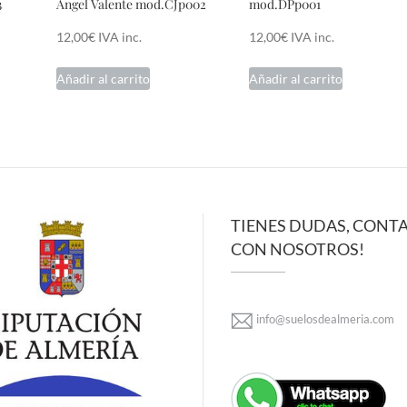
3
Angel Valente mod.CJp002
mod.DPp001
12,00
€
IVA inc.
12,00
€
IVA inc.
Añadir al carrito
Añadir al carrito
TIENES DUDAS, CONT
CON NOSOTROS!
info@suelosdealmeria.com