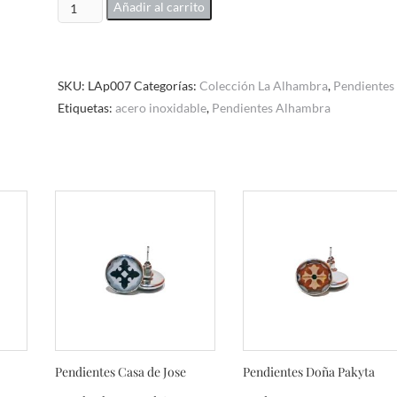
Pendientes
Añadir al carrito
La
Alhambra
mod.LAp007
SKU:
LAp007
Categorías:
Colección La Alhambra
,
Pendientes
cantidad
Etiquetas:
acero inoxidable
,
Pendientes Alhambra
Pendientes Casa de Jose
Pendientes Doña Pakyta